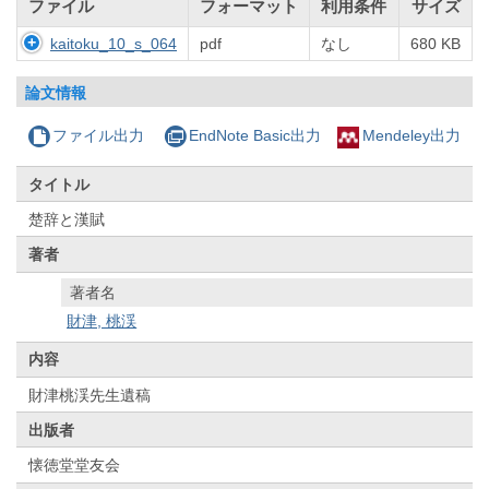
ファイル
フォーマット
利用条件
サイズ
kaitoku_10_s_064
pdf
なし
680 KB
論文情報
ファイル出力
EndNote Basic出力
Mendeley出力
タイトル
楚辞と漢賦
著者
著者名
財津, 桃渓
内容
財津桃渓先生遺稿
出版者
懐徳堂堂友会