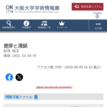
登録支援システム
English
検索画面選択
利用案内
収録雑誌一覧
ランキング
その他
楚辞と漢賦
財津, 桃渓
懐徳, 1932, 10, 64-79
アクセス数:
75
件
（
2026-08-09
16:15 集計
）
固定URL: https://hdl.handle.net/11094/88876
閲覧可能ファイル