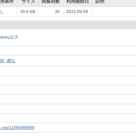
用条件
サイズ
閲覧回数
利用開始日
説明
し
39.8 KB
35
2022.09.09
deley出力
田, 應弘
le.net/11094/88899