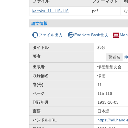
ファイル
フォーマット
利
kaitoku_11_115-116
pdf
な
論文情報
ファイル出力
EndNote Basic出力
Men
タイトル
和歌
著者
著者名
仲
出版者
懐徳堂堂友会
収録物名
懐徳
巻(号)
11
ページ
115-116
刊行年月
1933-10-03
言語
日本語
ハンドルURL
https://hdl.hand