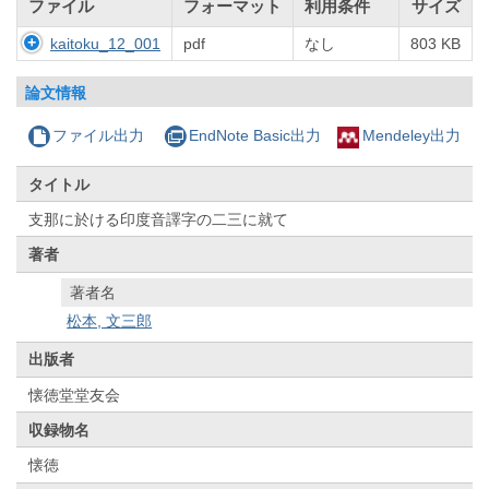
ファイル
フォーマット
利用条件
サイズ
kaitoku_12_001
pdf
なし
803 KB
論文情報
ファイル出力
EndNote Basic出力
Mendeley出力
タイトル
支那に於ける印度音譯字の二三に就て
著者
著者名
松本, 文三郎
出版者
懐徳堂堂友会
収録物名
懐徳