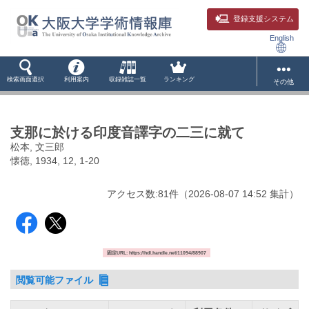
登録支援システム
English
検索画面選択
利用案内
収録雑誌一覧
ランキング
その他
支那に於ける印度音譯字の二三に就て
松本, 文三郎
懐徳, 1934, 12, 1-20
アクセス数:
81
件
（
2026-08-07
14:52 集計
）
固定URL: https://hdl.handle.net/11094/88907
閲覧可能ファイル