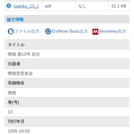
kaitoku_13_c
pdf
なし
31.1 KB
論文情報
ファイル出力
EndNote Basic出力
Mendeley出力
タイトル
懐徳 第13号 目次
出版者
懐徳堂堂友会
収録物名
懐徳
巻(号)
13
刊行年月
1935-10-02