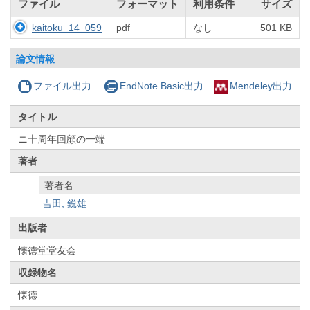
ファイル
フォーマット
利用条件
サイズ
kaitoku_14_059
pdf
なし
501 KB
論文情報
ファイル出力
EndNote Basic出力
Mendeley出力
タイトル
ニ十周年回顧の一端
著者
著者名
吉田, 鋭雄
出版者
懐徳堂堂友会
収録物名
懐徳