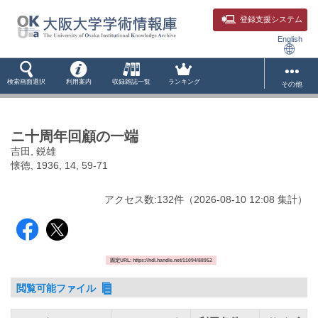
登録支援システム
English
検索画面選択
利用案内
収録雑誌一覧
ランキング
その他
ニ十周年回顧の一端
吉田, 鋭雄
懐徳, 1936, 14, 59-71
アクセス数:
132
件
（
2026-08-10
12:08 集計
）
固定URL: https://hdl.handle.net/11094/88952
閲覧可能ファイル