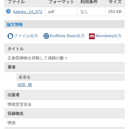
ファイル
フォーマット
利用条件
サイズ
kaitoku_14_072
pdf
なし
253 KB
論文情報
ファイル出力
EndNote Basic出力
Mendeley出力
タイトル
正倉院御物を拝観して感銘の數々
著者
著者名
稲田, 穣
出版者
懐徳堂堂友会
収録物名
懐徳