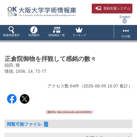
登録支援システム
English
検索画面選択
利用案内
収録雑誌一覧
ランキング
その他
正倉院御物を拝観して感銘の數々
稲田, 穣
懐徳, 1936, 14, 72-77
アクセス数:
64
件
（
2026-08-09
16:07 集計
）
固定URL: https://hdl.handle.net/11094/88953
閲覧可能ファイル