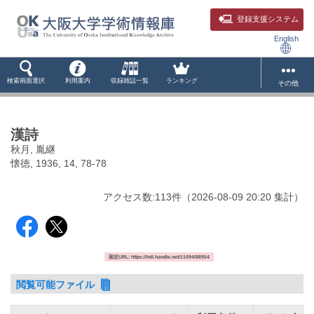
登録支援システム
English
検索画面選択
利用案内
収録雑誌一覧
ランキング
その他
漢詩
秋月, 胤継
懐徳, 1936, 14, 78-78
アクセス数:
113
件
（
2026-08-09
20:20 集計
）
固定URL: https://hdl.handle.net/11094/88954
閲覧可能ファイル