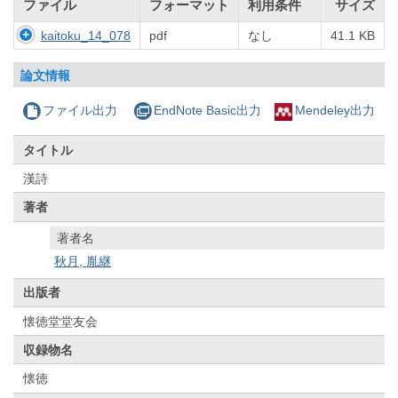
ファイル
フォーマット
利用条件
サイズ
kaitoku_14_078
pdf
なし
41.1 KB
論文情報
ファイル出力
EndNote Basic出力
Mendeley出力
タイトル
漢詩
著者
著者名
秋月, 胤継
出版者
懐徳堂堂友会
収録物名
懐徳