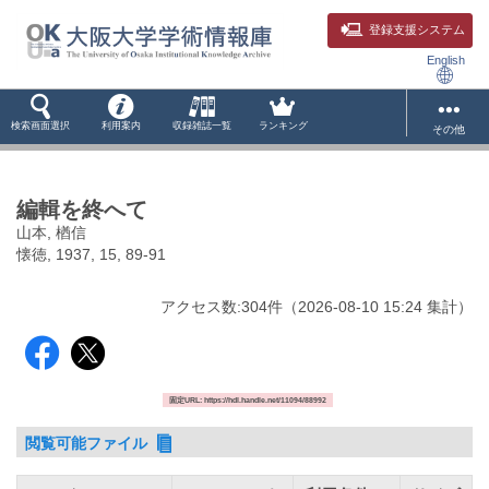
登録支援システム
English
検索画面選択
利用案内
収録雑誌一覧
ランキング
その他
編輯を終へて
山本, 楢信
懐徳, 1937, 15, 89-91
アクセス数:
304
件
（
2026-08-10
15:24 集計
）
固定URL: https://hdl.handle.net/11094/88992
閲覧可能ファイル