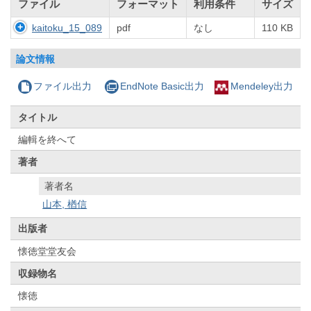
ファイル
フォーマット
利用条件
サイズ
kaitoku_15_089
pdf
なし
110 KB
論文情報
ファイル出力
EndNote Basic出力
Mendeley出力
タイトル
編輯を終へて
著者
著者名
山本, 楢信
出版者
懐徳堂堂友会
収録物名
懐徳