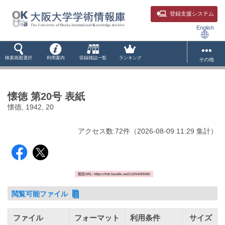
登録支援システム
English
検索画面選択
利用案内
収録雑誌一覧
ランキング
その他
懐徳 第20号 表紙
懐徳, 1942, 20
アクセス数:
72
件
（
2026-08-09
11:29 集計
）
固定URL: https://hdl.handle.net/11094/89085
閲覧可能ファイル
ファイル
フォーマット
利用条件
サイズ