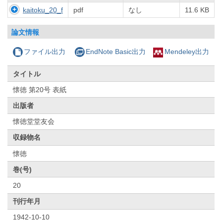
kaitoku_20_f
pdf
なし
11.6 KB
論文情報
ファイル出力
EndNote Basic出力
Mendeley出力
タイトル
懐徳 第20号 表紙
出版者
懐徳堂堂友会
収録物名
懐徳
巻(号)
20
刊行年月
1942-10-10