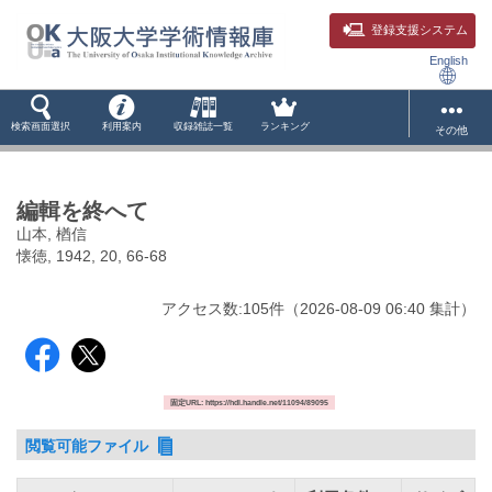
登録支援システム
English
検索画面選択
利用案内
収録雑誌一覧
ランキング
その他
編輯を終へて
山本, 楢信
懐徳, 1942, 20, 66-68
アクセス数:
105
件
（
2026-08-09
06:40 集計
）
固定URL: https://hdl.handle.net/11094/89095
閲覧可能ファイル