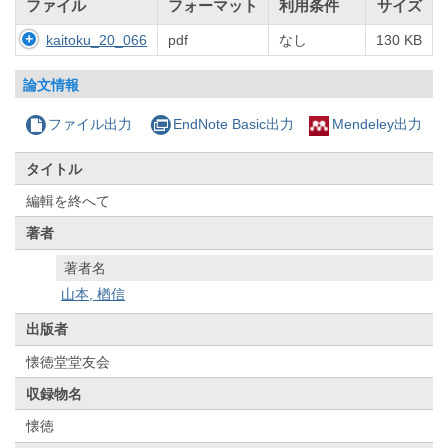
ファイル
フォーマット
利用条件
サイズ
kaitoku_20_066
pdf
なし
130 KB
論文情報
ファイル出力
EndNote Basic出力
Mendeley出力
タイトル
編輯を終へて
著者
著者名
山本, 楢信
出版者
懐徳堂堂友会
収録物名
懐徳