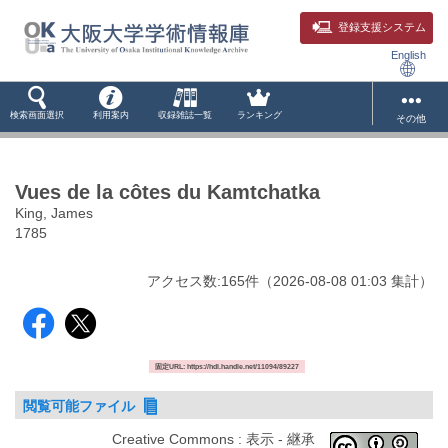
登録支援システム
English
検索画面選択
利用案内
収録雑誌一覧
ランキング
その他
Vues de la côtes du Kamtchatka
King, James
1785
アクセス数:
165
件
（
2026-08-08
01:03 集計
）
固定URL: https://hdl.handle.net/11094/89227
閲覧可能ファイル
Creative Commons : 表示 - 継承