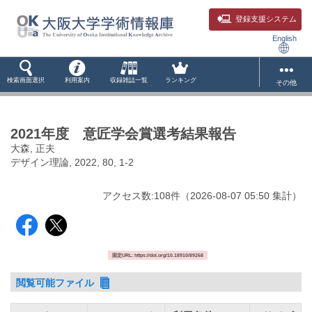
登録支援システム
English
検索画面選択
利用案内
収録雑誌一覧
ランキング
その他
2021年度 意匠学会賞選考結果報告
大森, 正夫
デザイン理論, 2022, 80, 1-2
アクセス数:
108
件
（
2026-08-07
05:50 集計
）
固定URL: https://doi.org/10.18910/89268
閲覧可能ファイル