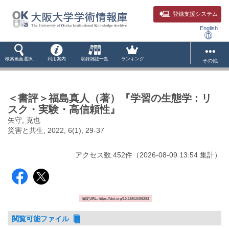
登録支援システム
English
検索画面選択
利用案内
収録雑誌一覧
ランキング
その他
＜書評＞福島真人（著）『学習の生態学 : リ
スク・実験・高信頼性』
矢守, 克也
災害と共生, 2022, 6(1), 29-37
アクセス数:
452
件
（
2026-08-09
13:54 集計
）
固定URL: https://doi.org/10.18910/89292
閲覧可能ファイル