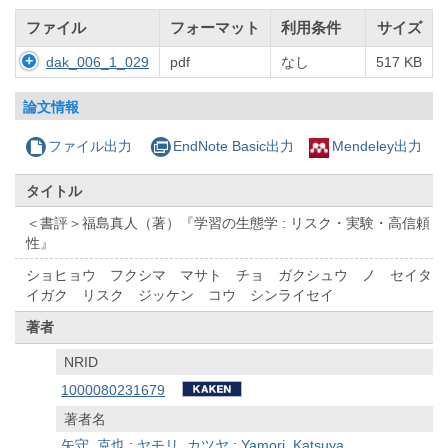
ファイル
フォーマット
利用条件
サイズ
dak_006_1_029
pdf
なし
517 KB
論文情報
ファイル出力
EndNote Basic出力
Mendeley出力
タイトル
＜書評＞福島真人（著）『学習の生態学 : リスク・実験・高信頼
性』
ショヒョウ フクシマ マサト チョ ガクシュウ ノ セイタ
イガク リスク ジッケン コウ シンライセイ
著者
NRID
1000080231679
著者名
矢守, 克也
;
ヤモリ, カツヤ
;
Yamori, Katsuya