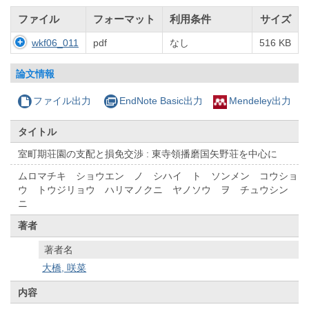
ファイル
フォーマット
利用条件
サイズ
wkf06_011
pdf
なし
516 KB
論文情報
ファイル出力
EndNote Basic出力
Mendeley出力
タイトル
室町期荘園の支配と損免交渉 : 東寺領播磨国矢野荘を中心に
ムロマチキ ショウエン ノ シハイ ト ソンメン コウショ
ウ トウジリョウ ハリマノクニ ヤノソウ ヲ チュウシン
ニ
著者
著者名
大橋, 咲菜
内容