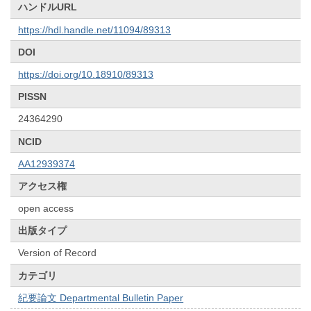
ハンドルURL
https://hdl.handle.net/11094/89313
DOI
https://doi.org/10.18910/89313
PISSN
24364290
NCID
AA12939374
アクセス権
open access
出版タイプ
Version of Record
カテゴリ
紀要論文 Departmental Bulletin Paper