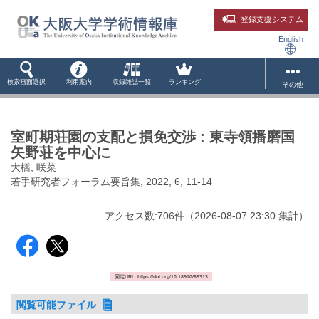
登録支援システム
English
検索画面選択
利用案内
収録雑誌一覧
ランキング
その他
室町期荘園の支配と損免交渉 : 東寺領播磨国
矢野荘を中心に
大橋, 咲菜
若手研究者フォーラム要旨集, 2022, 6, 11-14
アクセス数:
706
件
（
2026-08-07
23:30 集計
）
固定URL: https://doi.org/10.18910/89313
閲覧可能ファイル