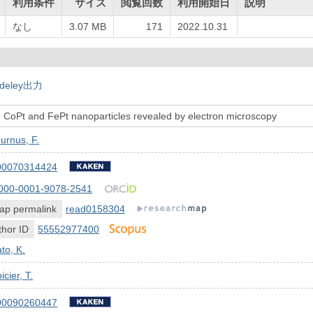
利用条件
サイズ
閲覧回数
利用開始日
説明
なし
3.07 MB
171
2022.10.31
deley出力
 CoPt and FePt nanoparticles revealed by electron microscopy
urnus, F.
00070314424
000-0001-9078-2541
ap permalink
read0158304
hor ID
55552977400
to, K.
icier, T.
00090260447