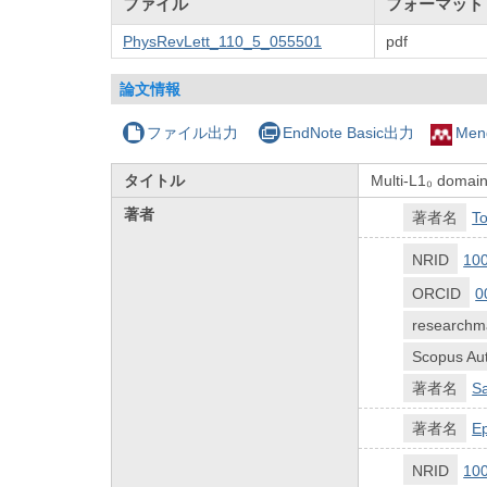
ファイル
フォーマット
PhysRevLett_110_5_055501
pdf
論文情報
ファイル出力
EndNote Basic出力
Men
タイトル
Multi-L1₀ domain
著者
著者名
To
NRID
10
ORCID
0
researchm
Scopus Aut
著者名
Sa
著者名
Ep
NRID
10