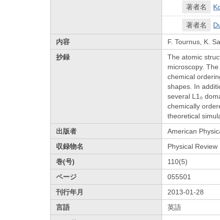
著者名
Ko
著者名
Du
内容
F. Tournus, K. Sa
抄録
The atomic struc
microscopy. The 
chemical ordering
shapes. In additi
several L1₀ doma
chemically order
theoretical simu
出版者
American Physica
収録物名
Physical Review 
巻(号)
110(5)
ページ
055501
刊行年月
2013-01-28
言語
英語