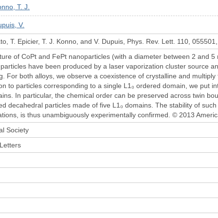
nno, T. J.
puis, V.
to, T. Epicier, T. J. Konno, and V. Dupuis, Phys. Rev. Lett. 110, 055501
ture of CoPt and FePt nanoparticles (with a diameter between 2 and 5
particles have been produced by a laser vaporization cluster source 
. For both alloys, we observe a coexistence of crystalline and multiply
on to particles corresponding to a single L1₀ ordered domain, we put in
ins. In particular, the chemical order can be preserved across twin bou
ed decahedral particles made of five L1₀ domains. The stability of such
lations, is thus unambiguously experimentally confirmed. © 2013 Americ
l Society
Letters