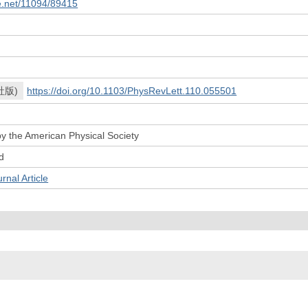
le.net/11094/89415
社版)
https://doi.org/10.1103/PhysRevLett.110.055501
y the American Physical Society
d
l Article