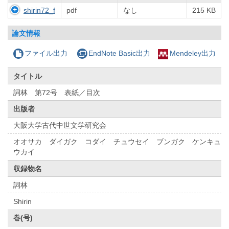
shirin72_f
pdf
なし
215 KB
論文情報
ファイル出力
EndNote Basic出力
Mendeley出力
タイトル
詞林 第72号 表紙／目次
出版者
大阪大学古代中世文学研究会
オオサカ ダイガク コダイ チュウセイ ブンガク ケンキュ
ウカイ
収録物名
詞林
Shirin
巻(号)