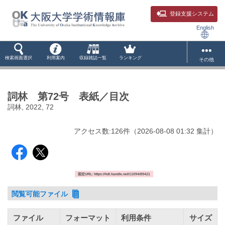
登録支援システム
English
検索画面選択
利用案内
収録雑誌一覧
ランキング
その他
詞林 第72号 表紙／目次
詞林, 2022, 72
アクセス数:
126
件
（
2026-08-08
01:32 集計
）
固定URL: https://hdl.handle.net/11094/89421
閲覧可能ファイル
ファイル
フォーマット
利用条件
サイズ