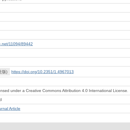
le.net/11094/89442
社版)
https://doi.org/10.2351/1.4967013
icensed under a Creative Commons Attribution 4.0 International License.
d
l Article