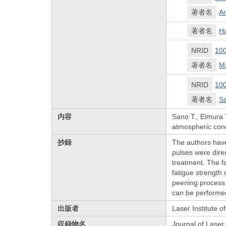
著者名
A
著者名
H
NRID
10
著者名
Ma
NRID
10
著者名
Sa
内容
Sano T., Eimura 
atmospheric cond
抄録
The authors have
pulses were dire
treatment. The f
fatigue strength
peening process 
can be performed
出版者
Laser Institute o
収録物名
Journal of Laser 