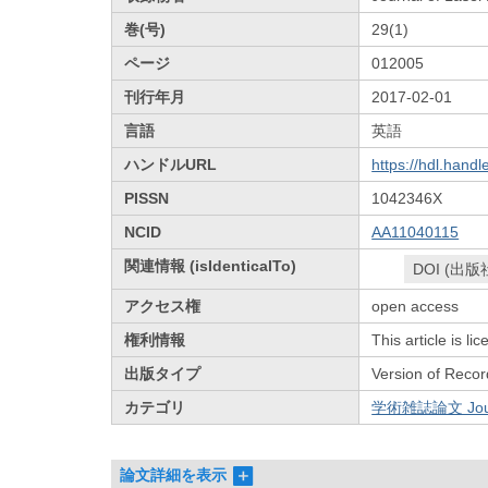
巻(号)
29(1)
ページ
012005
刊行年月
2017-02-01
言語
英語
ハンドルURL
https://hdl.hand
PISSN
1042346X
NCID
AA11040115
関連情報 (isIdenticalTo)
DOI (出版
アクセス権
open access
権利情報
This article is l
出版タイプ
Version of Recor
カテゴリ
学術雑誌論文 Journa
論文詳細を表示