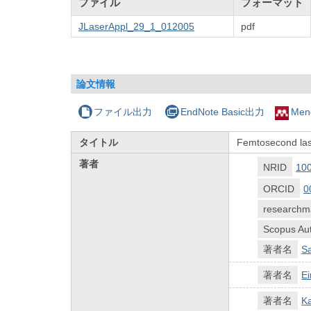
ファイル
フォーマット
JLaserAppl_29_1_012005
pdf
論文情報
ファイル出力
EndNote Basic出力
Men
タイトル
Femtosecond lase
著者
NRID
10
ORCID
0
researchm
Scopus Aut
著者名
S
著者名
Ei
著者名
K