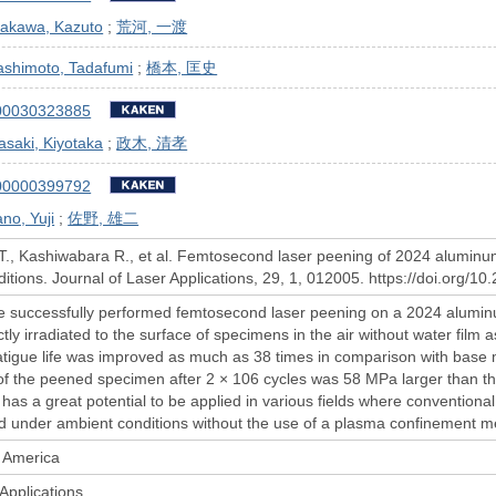
rakawa, Kazuto
;
荒河, 一渡
ashimoto, Tadafumi
;
橋本, 匡史
00030323885
saki, Kiyotaka
;
政木, 清孝
00000399792
no, Yuji
;
佐野, 雄二
T., Kashiwabara R., et al. Femtosecond laser peening of 2024 aluminum a
itions. Journal of Laser Applications, 29, 1, 012005. https://doi.org/1
 successfully performed femtosecond laser peening on a 2024 aluminum 
ctly irradiated to the surface of specimens in the air without water fi
atigue life was improved as much as 38 times in comparison with base 
 of the peened specimen after 2 × 106 cycles was 58 MPa larger than th
has a great potential to be applied in various fields where convention
 under ambient conditions without the use of a plasma confinement me
f America
Applications