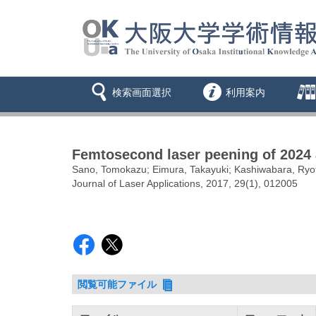
検索画面選択
利用案内
Femtosecond laser peening of 2024 a
Sano, Tomokazu; Eimura, Takayuki; Kashiwabara, Ryota
Journal of Laser Applications, 2017, 29(1), 012005
閲覧可能ファイル