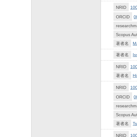
NRID
10
ORCID
0
researchm
Scopus Aut
著者名
M
著者名
Is
NRID
10
著者名
Hi
NRID
10
ORCID
0
researchm
Scopus Aut
著者名
Ts
NRID
10