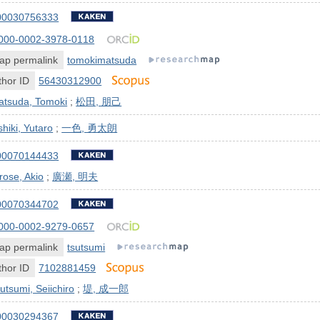
00030756333
000-0002-3978-0118
ap permalink
tomokimatsuda
hor ID
56430312900
atsuda, Tomoki
;
松田, 朋己
shiki, Yutaro
;
一色, 勇太朗
00070144433
rose, Akio
;
廣瀬, 明夫
00070344702
000-0002-9279-0657
ap permalink
tsutsumi
hor ID
7102881459
utsumi, Seiichiro
;
堤, 成一郎
00030294367