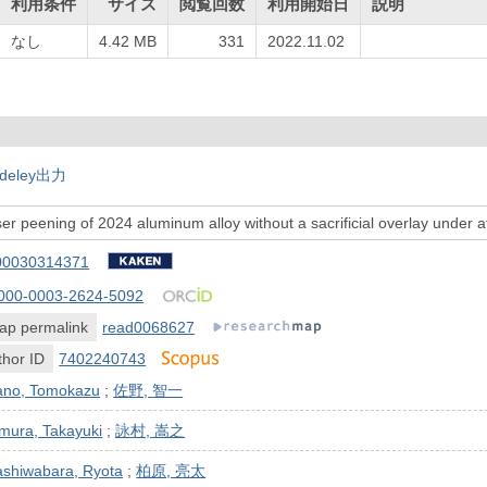
利用条件
サイズ
閲覧回数
利用開始日
説明
なし
4.42 MB
331
2022.11.02
deley出力
r peening of 2024 aluminum alloy without a sacrificial overlay under 
00030314371
000-0003-2624-5092
ap permalink
read0068627
hor ID
7402240743
ano, Tomokazu
;
佐野, 智一
mura, Takayuki
;
詠村, 嵩之
ashiwabara, Ryota
;
柏原, 亮太