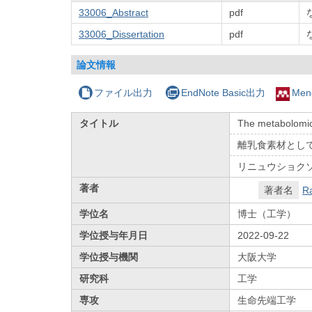
33006_Abstract
pdf
33006_Dissertation
pdf
論文情報
ファイル出力
EndNote Basic出力
Men
タイトル
The metabolomic
離乳食素材とし
リニュウショク
著者
著者名
R
学位名
博士（工学）
学位授与年月日
2022-09-22
学位授与機関
大阪大学
研究科
工学
専攻
生命先端工学