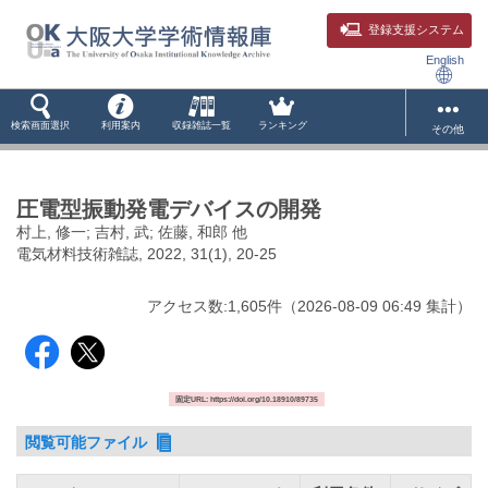
登録支援システム
English
検索画面選択
利用案内
収録雑誌一覧
ランキング
その他
圧電型振動発電デバイスの開発
村上, 修一; 吉村, 武; 佐藤, 和郎 他
電気材料技術雑誌, 2022, 31(1), 20-25
アクセス数:
1,605
件
（
2026-08-09
06:49 集計
）
固定URL: https://doi.org/10.18910/89735
閲覧可能ファイル