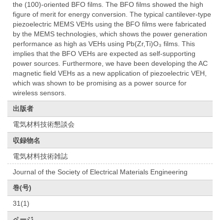
the (100)-oriented BFO films. The BFO films showed the high
figure of merit for energy conversion. The typical cantilever-type
piezoelectric MEMS VEHs using the BFO films were fabricated
by the MEMS technologies, which shows the power generation
performance as high as VEHs using Pb(Zr,Ti)O₃ films. This
implies that the BFO VEHs are expected as self-supporting
power sources. Furthermore, we have been developing the AC
magnetic field VEHs as a new application of piezoelectric VEH,
which was shown to be promising as a power source for
wireless sensors.
出版者
電気材料技術懇談会
収録物名
電気材料技術雑誌
Journal of the Society of Electrical Materials Engineering
巻(号)
31(1)
ページ