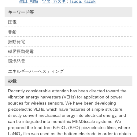
津田, 和城
;
ツダ, カズキ
;
Tsuda, Kazuki
キーワード等
圧電
非鉛
振動発電
磁界振動発電
環境発電
エネルギーハーベスティング
抄録
Recently considerable attention has been directed toward the
vibration energy harvesters (VEHs) for application of power
sources for wireless sensors. We have been developing
piezoelectric VEHs, which have features of simple structure,
directly convert mechanical energy into electrical energy, and
can be integrated into monolithic MEMSscale systems. We
prepared the lead-free BiFeO₃ (BFO) piezoelectric films, where
LaNiO₃ film was used as the bottom electrode in order to obtain