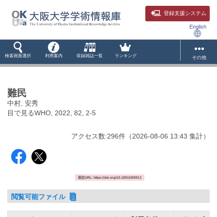
登録支援システム
English
検索画面選択
利用案内
収録雑誌一覧
ランキング
その他
難民
中村, 安秀
目で見るWHO, 2022, 82, 2-5
アクセス数:
296
件
（
2026-08-06
13:43 集計
）
固定URL: https://doi.org/10.18910/89913
閲覧可能ファイル