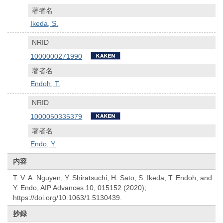
著者名
Ikeda, S.
NRID
1000000271990
著者名
Endoh, T.
NRID
1000050335379
著者名
Endo, Y.
内容
T. V. A. Nguyen, Y. Shiratsuchi, H. Sato, S. Ikeda, T. Endoh, and
Y. Endo, AIP Advances 10, 015152 (2020);
https://doi.org/10.1063/1.5130439.
抄録