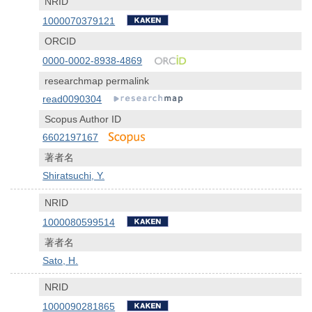
NRID
1000070379121
ORCID
0000-0002-8938-4869
researchmap permalink
read0090304
Scopus Author ID
6602197167
著者名
Shiratsuchi, Y.
NRID
1000080599514
著者名
Sato, H.
NRID
1000090281865