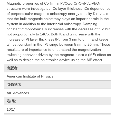
Magnetic properties of Co film in Pt/Co/α-Cr₂O₃/Pt/α-Al₂O₃
structure were investigated. Co layer thickness tCo dependence
of perpendicular magnetic anisotropy energy density K reveals
that the bulk magnetic anisotropy plays an important role in the
system in addition to the interfacial anisotropy. Damping
constant α monotonically increases with the decrease of tCo but
not proportionally to 1/tCo. Both K and α increase with the
increase of Pt layer thickness tPt from 3 nm to 5 nm and keeps
almost constant in the tPt range between 5 nm to 20 nm. These
results are of importance to understand the magnetization
switching behavior driven by the magneto-electric (ME) effect as
well as to design the spintronics device using the ME effect.
出版者
American Institute of Physics
収録物名
AIP Advances
巻(号)
10(1)