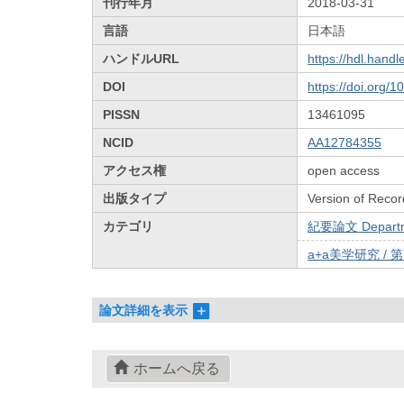
刊行年月
2018-03-31
言語
日本語
ハンドルURL
https://hdl.hand
DOI
https://doi.org/
PISSN
13461095
NCID
AA12784355
アクセス権
open access
出版タイプ
Version of Recor
カテゴリ
紀要論文 Departmen
a+a美学研究 / 
論文詳細を表示
ホームへ戻る