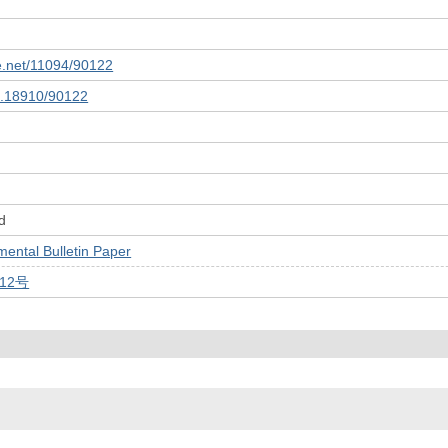
le.net/11094/90122
10.18910/90122
d
tal Bulletin Paper
第12号