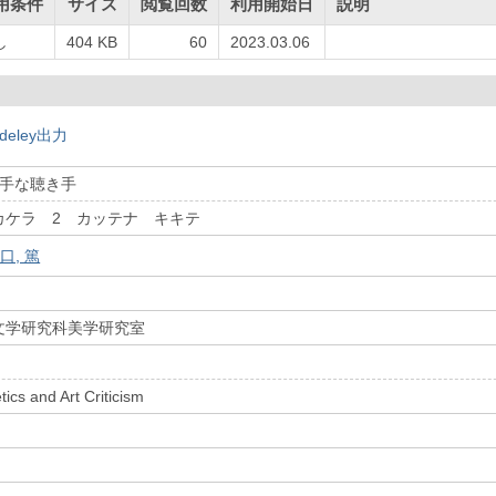
用条件
サイズ
閲覧回数
利用開始日
説明
し
404 KB
60
2023.03.06
deley出力
勝手な聴き手
カケラ 2 カッテナ キキテ
口, 篤
文学研究科美学研究室
tics and Art Criticism