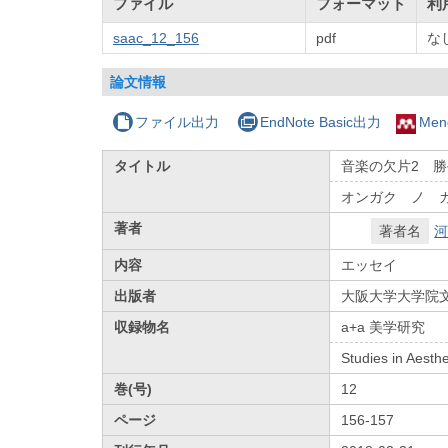
ファイル
フォーマット
利
saac_12_156
pdf
な
論文情報
ファイル出力
EndNote Basic出力
Men
タイトル
音楽の欠片2 
オンガク ノ 
著者
著者名
河
内容
エッセイ
出版者
大阪大学大学院
収録物名
a+a 美学研究
Studies in Aesthe
巻(号)
12
ページ
156-157