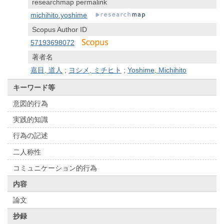
researchmap permalink
michihito.yoshime
Scopus Author ID
57193698072
著者名
嘉目, 道人
;
ヨシメ, ミチヒト
;
Yoshime, Michihito
キーワード等
意図的行為
実践的知識
行為の記述
二人称性
コミュニケーション的行為
内容
論文
抄録