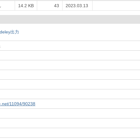
し
14.2 KB
43
2023.03.13
deley出力
紙
le.net/11094/90238