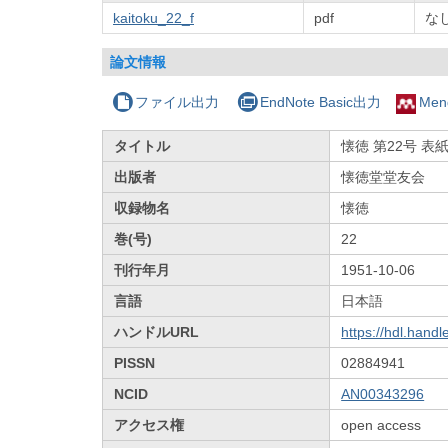
kaitoku_22_f
pdf
な
論文情報
ファイル出力
EndNote Basic出力
Men
タイトル
懐徳 第22号 表
出版者
懐徳堂堂友会
収録物名
懐徳
巻(号)
22
刊行年月
1951-10-06
言語
日本語
ハンドルURL
https://hdl.hand
PISSN
02884941
NCID
AN00343296
アクセス権
open access