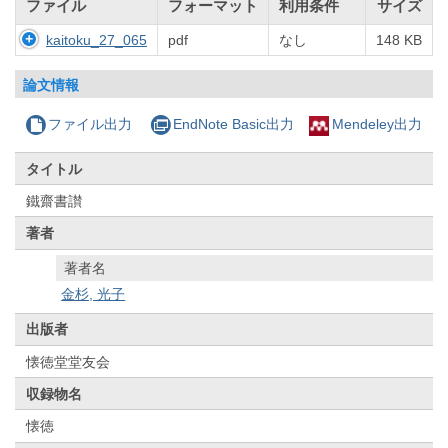
ファイル
フォーマット
利用条件
サイズ
kaitoku_27_065
pdf
なし
148 KB
論文情報
ファイル出力
EndNote Basic出力
Mendeley出力
タイトル
鐵齋書讃
著者
著者名
金杉, 光子
出版者
懐徳堂堂友会
収録物名
懐徳