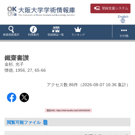
登録支援システム
English
検索画面選択
利用案内
収録雑誌一覧
ランキング
その他
鐵齋書讃
金杉, 光子
懐徳, 1956, 27, 65-66
アクセス数:
86
件
（
2026-08-07
16:36 集計
）
固定URL: https://hdl.handle.net/11094/90299
閲覧可能ファイル