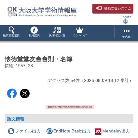
登録支援システム
English
検索画面選択
利用案内
収録雑誌一覧
ランキング
その他
懐徳堂堂友會會則・名簿
懐徳, 1957, 28
アクセス数:
54
件
（
2026-08-09
18:12 集計
）
固定URL: https://hdl.handle.net/11094/90318
論文情報
ファイル出力
EndNote Basic出力
Mendeley出力