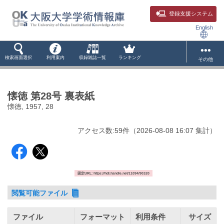
登録支援システム
English
検索画面選択
利用案内
収録雑誌一覧
ランキング
その他
懐徳 第28号 裏表紙
懐徳, 1957, 28
アクセス数:
59
件
（
2026-08-08
16:07 集計
）
固定URL: https://hdl.handle.net/11094/90320
閲覧可能ファイル
ファイル
フォーマット
利用条件
サイズ