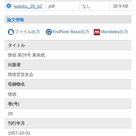
kaitoku_28_b2
pdf
なし
38.9 KB
論文情報
ファイル出力
EndNote Basic出力
Mendeley出力
タイトル
懐徳 第28号 裏表紙
出版者
懐徳堂堂友会
収録物名
懐徳
巻(号)
28
刊行年月
1957-10-01