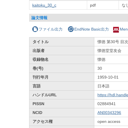
kaitoku_30_c
pdf
な
論文情報
ファイル出力
EndNote Basic出力
Men
タイトル
懐徳 第30号 目
出版者
懐徳堂堂友会
収録物名
懐徳
巻(号)
30
刊行年月
1959-10-01
言語
日本語
ハンドルURL
https://hdl.hand
PISSN
02884941
NCID
AN00343296
アクセス権
open access