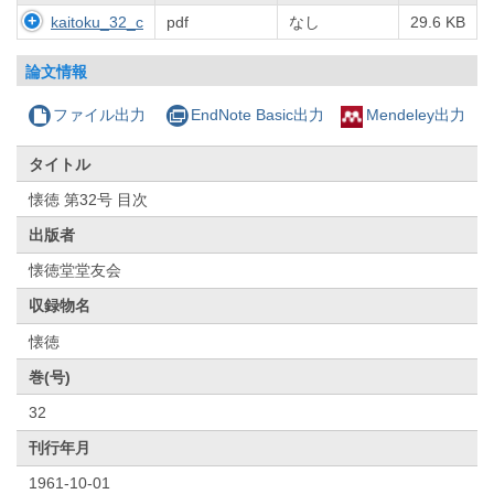
kaitoku_32_c
pdf
なし
29.6 KB
論文情報
ファイル出力
EndNote Basic出力
Mendeley出力
タイトル
懐徳 第32号 目次
出版者
懐徳堂堂友会
収録物名
懐徳
巻(号)
32
刊行年月
1961-10-01