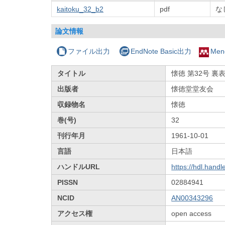
kaitoku_32_b2
pdf
な
論文情報
ファイル出力
EndNote Basic出力
Men
タイトル
懐徳 第32号 裏
出版者
懐徳堂堂友会
収録物名
懐徳
巻(号)
32
刊行年月
1961-10-01
言語
日本語
ハンドルURL
https://hdl.hand
PISSN
02884941
NCID
AN00343296
アクセス権
open access