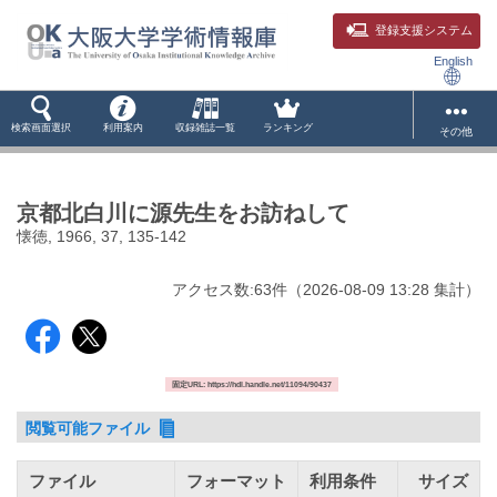
登録支援システム
English
検索画面選択
利用案内
収録雑誌一覧
ランキング
その他
京都北白川に源先生をお訪ねして
懐徳, 1966, 37, 135-142
アクセス数:
63
件
（
2026-08-09
13:28 集計
）
固定URL: https://hdl.handle.net/11094/90437
閲覧可能ファイル
ファイル
フォーマット
利用条件
サイズ