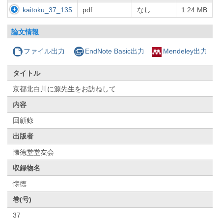
kaitoku_37_135
pdf
なし
1.24 MB
論文情報
ファイル出力
EndNote Basic出力
Mendeley出力
タイトル
京都北白川に源先生をお訪ねして
内容
回顧錄
出版者
懐徳堂堂友会
収録物名
懐徳
巻(号)
37