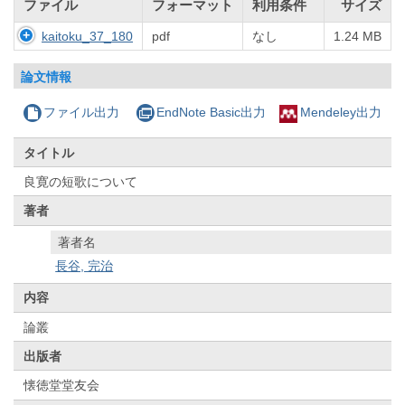
ファイル
フォーマット
利用条件
サイズ
kaitoku_37_180
pdf
なし
1.24 MB
論文情報
ファイル出力
EndNote Basic出力
Mendeley出力
タイトル
良寛の短歌について
著者
著者名
長谷, 完治
内容
論叢
出版者
懐徳堂堂友会