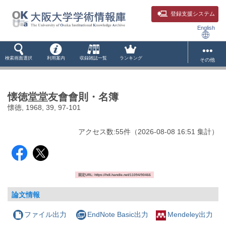
登録支援システム
English
検索画面選択
利用案内
収録雑誌一覧
ランキング
その他
懐徳堂堂友會會則・名簿
懐徳, 1968, 39, 97-101
アクセス数:
55
件
（
2026-08-08
16:51 集計
）
固定URL: https://hdl.handle.net/11094/90466
論文情報
ファイル出力
EndNote Basic出力
Mendeley出力