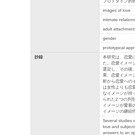
プロトタイプ的
images of love
intimate relation
adult attachment
gender
prototypical app
抄録
本研究は、恋愛
た。恋愛イメー
選定し、その後、
果、恋愛イメージ
析から恋愛への
は女性よりも恋
なイメージが持
られた2 つの判
イメージが愛着
イメージの継続
Several studies 
love and subject
answers to an op