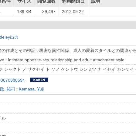
用条件
サイズ
閲覧回数
利用開始日
説明
し
139 KB
39,497
2012.09.22
deley出力
の作成とその検証 : 親密な異性関係、成人の愛着スタイルとの関連か
ve : Intimate opposite-sex relationship and adult attachment style
 シャクド ノ サクセイ ト ソノ ケントウ シンミツ ナ イセイ カンケイ 
00070388594
政, 祐司
;
Kemasa, Yuji
イル