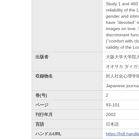
Study 1 and 460 
reliability of th
gender and intim
have “devoted” im
images on love. 
discriminant func
(“comfort with cl
validity of the L
出版者
大阪大学大学院
オオサカ ダイガ
収録物名
対人社会心理学
Japanese journal
巻(号)
2
ページ
93-101
刊行年月
2002
言語
日本語
ハンドルURL
https://hdl.hand