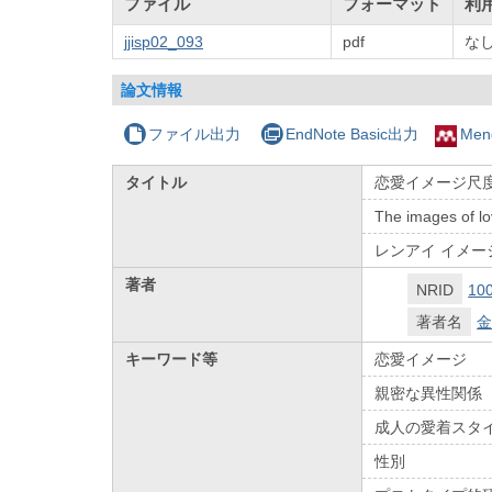
ファイル
フォーマット
利
jjisp02_093
pdf
な
論文情報
ファイル出力
EndNote Basic出力
Men
タイトル
恋愛イメージ尺度
The images of lo
レンアイ イメージ
著者
NRID
10
著者名
金
キーワード等
恋愛イメージ
親密な異性関係
成人の愛着スタ
性別