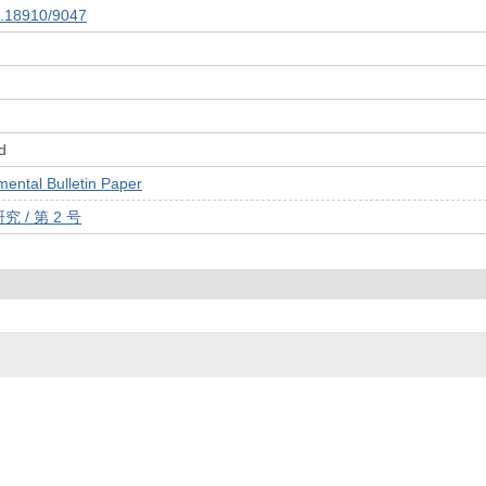
10.18910/9047
d
tal Bulletin Paper
 / 第 2 号
© 2022- The University of Osaka Libraries