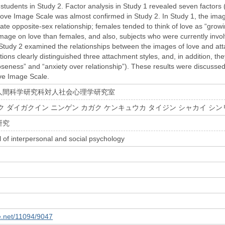
students in Study 2. Factor analysis in Study 1 revealed seven factors 
e Love Image Scale was almost confirmed in Study 2. In Study 1, the imag
ate opposite-sex relationship; females tended to think of love as “gro
age on love than females, and also, subjects who were currently involve
Study 2 examined the relationships between the images of love and att
tions clearly distinguished three attachment styles, and, in addition, 
oseness” and “anxiety over relationship”). These results were discussed
ove Image Scale.
人間科学研究科対人社会心理学研究室
ク ダイガクイン ニンゲン カガク ケンキュウカ タイジン シャカイ シ
研究
 of interpersonal and social psychology
le.net/11094/9047