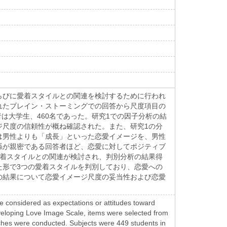
らびに愛着スタイルとの関連を検討するために行われ
れたブレイン・ストーミングでの回答から尺度項目の
は大学生、460名であった。研究1での因子分析の結
ージ尺度の信頼性が概ね確認された。また、研究1の分
は男性よりも「成長」といった恋愛イメージを、男性
係が親密である回答者ほど、恋愛に対してポジティブ
愛着スタイルとの関連が検討され、判別分析の結果得
した形で3つの愛着スタイルを判別しており、恋愛への
の結果について恋愛イメージ尺度の妥当性および恋愛
e considered as expectations or attitudes toward
developing Love Image Scale, items were selected from
rches were conducted. Subjects were 449 students in