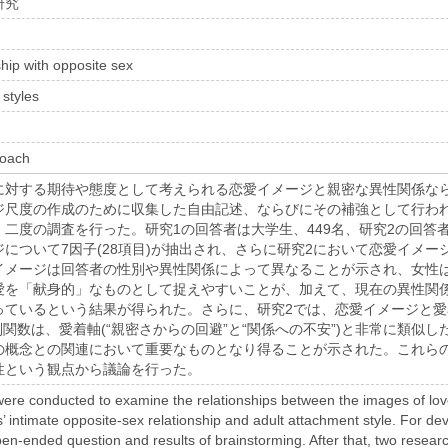
研究
ship with opposite sex
 styles
roach
に対する期待や態度として考えられる恋愛イメージと親密な異性関係な
ジ尺度の作成のために収集した自由記述、ならびにその補強として行わ
二度の調査を行った。研究1の回答者は大学生、449名、研究2の回答者
について7因子(28項目)が抽出され、さらに研究2において恋愛イメ
イメージは回答者の性別や異性関係によって異なることが示され、女性
愛を「献身的」なものとして捉えやすいことが、加えて、現在の異性関
っているという結果が得られた。さらに、研究2では、恋愛イメージと
別関数は、愛着軸(“親密さからの回避”と“関係への不安”)と非常に類似
の概念との関連において重要なものとなり得ることが示された。これら
性という観点から議論を行った。
were conducted to examine the relationships between the images of lov
s’ intimate opposite-sex relationship and adult attachment style. For 
en-ended question and results of brainstorming. After that, two resea