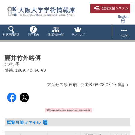
登録支援システム
English
検索画面選択
利用案内
収録雑誌一覧
ランキング
その他
藤井竹外略傅
北村, 學
懐徳, 1969, 40, 56-63
アクセス数:
60
件
（
2026-08-08
07:15 集計
）
固定URL: https://hdl.handle.net/11094/90474
閲覧可能ファイル