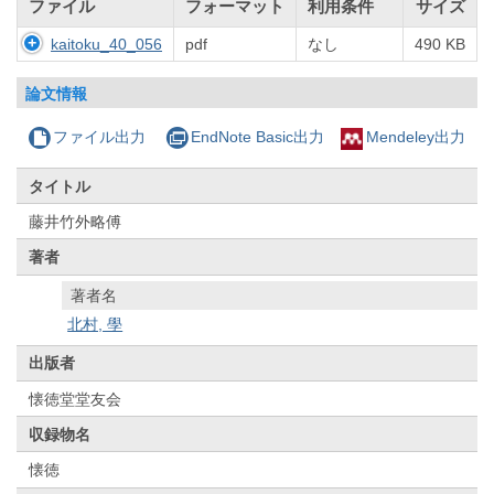
ファイル
フォーマット
利用条件
サイズ
kaitoku_40_056
pdf
なし
490 KB
論文情報
ファイル出力
EndNote Basic出力
Mendeley出力
タイトル
藤井竹外略傅
著者
著者名
北村, 學
出版者
懐徳堂堂友会
収録物名
懐徳