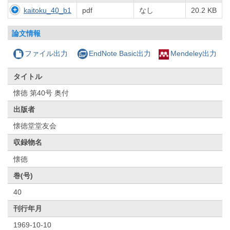
kaitoku_40_b1
pdf
なし
20.2 KB
論文情報
ファイル出力
EndNote Basic出力
Mendeley出力
タイトル
懐徳 第40号 奥付
出版者
懐徳堂堂友会
収録物名
懐徳
巻(号)
40
刊行年月
1969-10-10