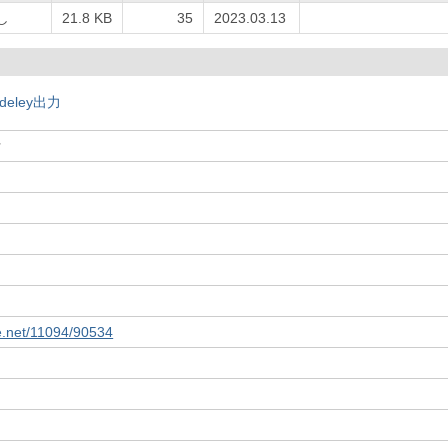
し
21.8 KB
35
2023.03.13
deley出力
付
le.net/11094/90534