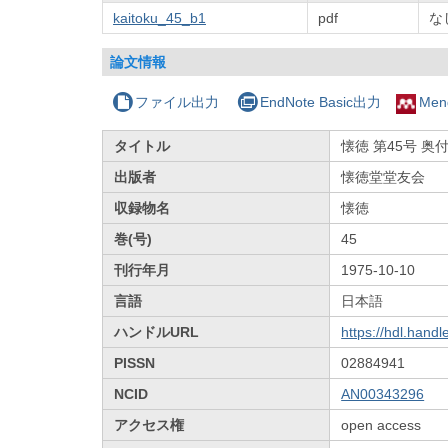
kaitoku_45_b1
pdf
な
論文情報
ファイル出力
EndNote Basic出力
Men
タイトル
懐徳 第45号 奥
出版者
懐徳堂堂友会
収録物名
懐徳
巻(号)
45
刊行年月
1975-10-10
言語
日本語
ハンドルURL
https://hdl.hand
PISSN
02884941
NCID
AN00343296
アクセス権
open access