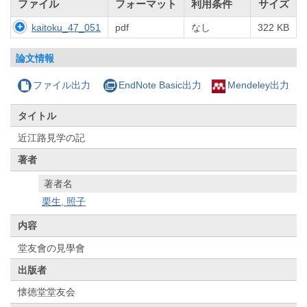
ファイル
フォーマット
利用条件
サイズ
kaitoku_47_051
pdf
なし
322 KB
論文情報
ファイル出力
EndNote Basic出力
Mendeley出力
タイトル
近江路見学の記
著者
著者名
栗生, 照子
内容
堂友會の見學會
出版者
懐徳堂堂友会