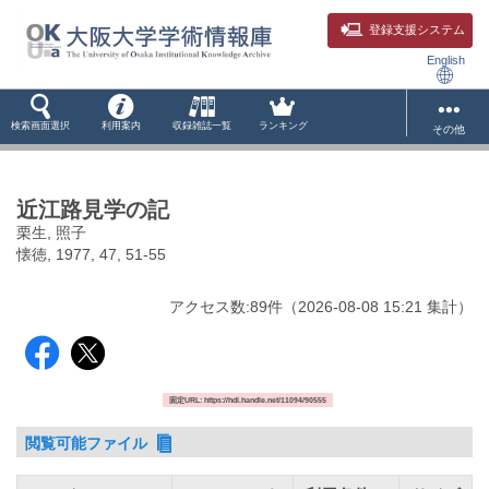
登録支援システム
English
検索画面選択
利用案内
収録雑誌一覧
ランキング
その他
近江路見学の記
栗生, 照子
懐徳, 1977, 47, 51-55
アクセス数:
89
件
（
2026-08-08
15:21 集計
）
固定URL: https://hdl.handle.net/11094/90555
閲覧可能ファイル