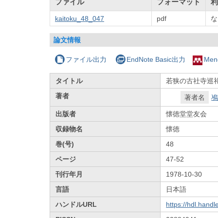
ファイル
フォーマット
利
kaitoku_48_047
pdf
な
論文情報
ファイル出力
EndNote Basic出力
Men
タイトル
若狭の古社寺巡
著者
著者名
鳰
出版者
懐徳堂堂友会
収録物名
懐徳
巻(号)
48
ページ
47-52
刊行年月
1978-10-30
言語
日本語
ハンドルURL
https://hdl.hand