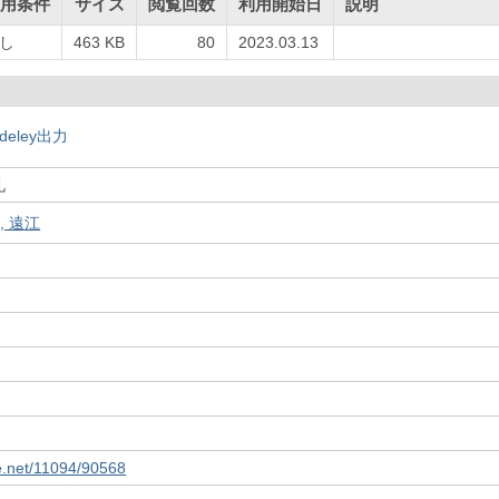
用条件
サイズ
閲覧回数
利用開始日
説明
し
463 KB
80
2023.03.13
deley出力
礼
, 遠江
le.net/11094/90568