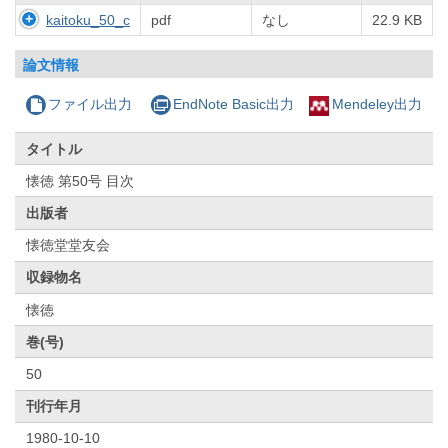
kaitoku_50_c
pdf
なし
22.9 KB
論文情報
ファイル出力
EndNote Basic出力
Mendeley出力
タイトル
懐徳 第50号 目次
出版者
懐徳堂堂友会
収録物名
懐徳
巻(号)
50
刊行年月
1980-10-10