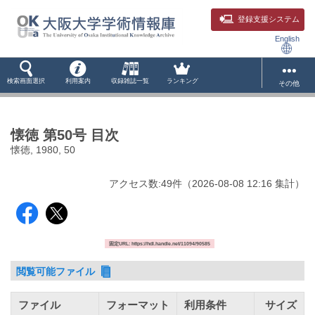
登録支援システム
English
検索画面選択
利用案内
収録雑誌一覧
ランキング
その他
懐徳 第50号 目次
懐徳, 1980, 50
アクセス数:
49
件
（
2026-08-08
12:16 集計
）
固定URL: https://hdl.handle.net/11094/90585
閲覧可能ファイル
ファイル
フォーマット
利用条件
サイズ