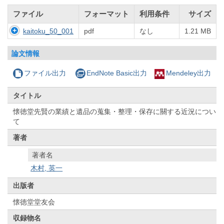
ファイル
フォーマット
利用条件
サイズ
kaitoku_50_001
pdf
なし
1.21 MB
論文情報
ファイル出力
EndNote Basic出力
Mendeley出力
タイトル
懐徳堂先賢の業績と遺品の蒐集・整理・保存に關する近況につい
て
著者
著者名
木村, 英一
出版者
懐徳堂堂友会
収録物名