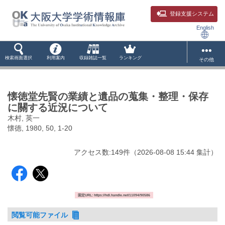
登録支援システム
English
検索画面選択
利用案内
収録雑誌一覧
ランキング
その他
懐徳堂先賢の業績と遺品の蒐集・整理・保存
に關する近況について
木村, 英一
懐徳, 1980, 50, 1-20
アクセス数:
149
件
（
2026-08-08
15:44 集計
）
固定URL: https://hdl.handle.net/11094/90586
閲覧可能ファイル