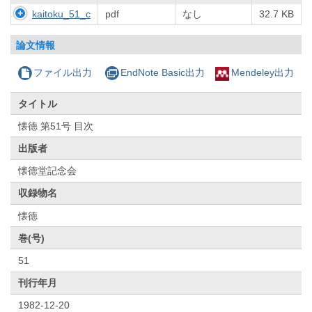
kaitoku_51_c
pdf
なし
32.7 KB
論文情報
ファイル出力
EndNote Basic出力
Mendeley出力
タイトル
懐徳 第51号 目次
出版者
懐徳堂記念会
収録物名
懐徳
巻(号)
51
刊行年月
1982-12-20