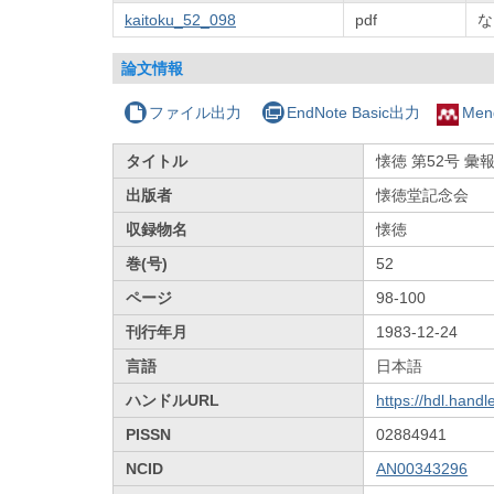
kaitoku_52_098
pdf
な
論文情報
ファイル出力
EndNote Basic出力
Men
タイトル
懐徳 第52号 彙報
出版者
懐徳堂記念会
収録物名
懐徳
巻(号)
52
ページ
98-100
刊行年月
1983-12-24
言語
日本語
ハンドルURL
https://hdl.hand
PISSN
02884941
NCID
AN00343296