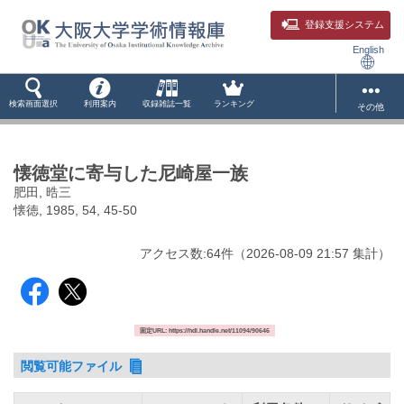
登録支援システム
English
検索画面選択
利用案内
収録雑誌一覧
ランキング
その他
懐徳堂に寄与した尼崎屋一族
肥田, 晧三
懐徳, 1985, 54, 45-50
アクセス数:
64
件
（
2026-08-09
21:57 集計
）
固定URL: https://hdl.handle.net/11094/90646
閲覧可能ファイル