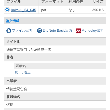
ファイル
フォーマット
利用条件
サイズ
kaitoku_54_045
pdf
なし
390 KB
論文情報
ファイル出力
EndNote Basic出力
Mendeley出力
タイトル
懐徳堂に寄与した尼崎屋一族
著者
著者名
肥田, 晧三
出版者
懐徳堂記念会
収録物名
懐徳