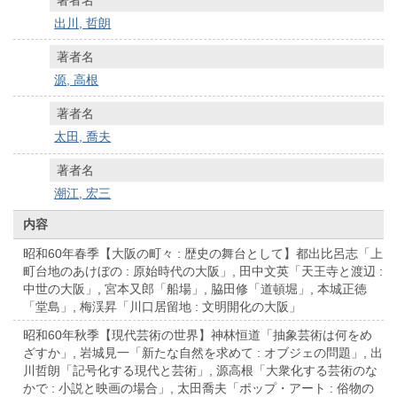
出川, 哲朗
著者名
源, 高根
著者名
太田, 喬夫
著者名
潮江, 宏三
内容
昭和60年春季【大阪の町々 : 歴史の舞台として】都出比呂志「上
町台地のあけぼの : 原始時代の大阪」, 田中文英「天王寺と渡辺 :
中世の大阪」, 宮本又郎「船場」, 脇田修「道頓堀」, 本城正徳
「堂島」, 梅渓昇「川口居留地 : 文明開化の大阪」
昭和60年秋季【現代芸術の世界】神林恒道「抽象芸術は何をめ
ざすか」, 岩城見一「新たな自然を求めて : オブジェの問題」, 出
川哲朗「記号化する現代と芸術」, 源高根「大衆化する芸術のな
かで : 小説と映画の場合」, 太田喬夫「ポップ・アート : 俗物の