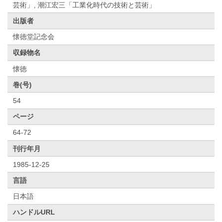
芸術」, 潮江宏三「工業化時代の技術と芸術」
出版者
懐徳堂記念会
収録物名
懐徳
巻(号)
54
ページ
64-72
刊行年月
1985-12-25
言語
日本語
ハンドルURL