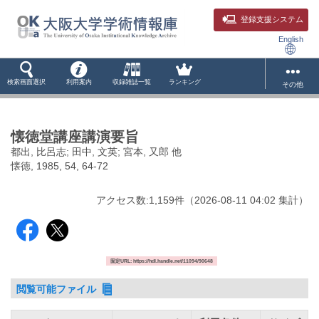
登録支援システム
English
検索画面選択
利用案内
収録雑誌一覧
ランキング
その他
懐徳堂講座講演要旨
都出, 比呂志; 田中, 文英; 宮本, 又郎 他
懐徳, 1985, 54, 64-72
アクセス数:
1,159
件
（
2026-08-11
04:02 集計
）
固定URL: https://hdl.handle.net/11094/90648
閲覧可能ファイル