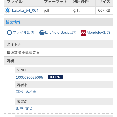
ファイル
フォーマット
利用条件
サイズ
kaitoku_54_064
pdf
なし
607 KB
論文情報
ファイル出力
EndNote Basic出力
Mendeley出力
タイトル
懐徳堂講座講演要旨
著者
NRID
1000090025065
著者名
都出, 比呂志
著者名
田中, 文英