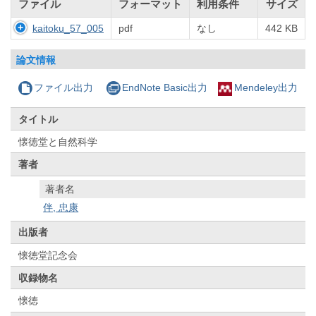
ファイル
フォーマット
利用条件
サイズ
kaitoku_57_005
pdf
なし
442 KB
論文情報
ファイル出力
EndNote Basic出力
Mendeley出力
タイトル
懐徳堂と自然科学
著者
著者名
伴, 忠康
出版者
懐徳堂記念会
収録物名
懐徳