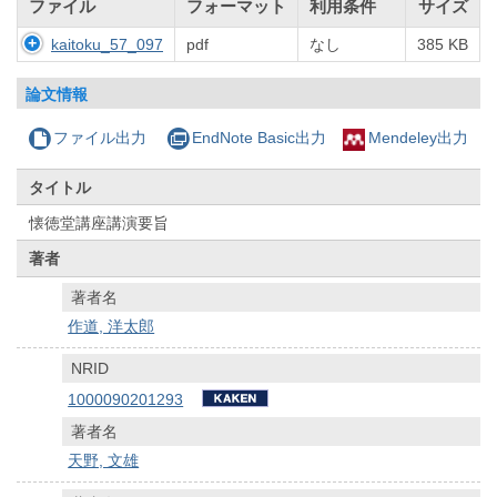
ファイル
フォーマット
利用条件
サイズ
kaitoku_57_097
pdf
なし
385 KB
論文情報
ファイル出力
EndNote Basic出力
Mendeley出力
タイトル
懐徳堂講座講演要旨
著者
著者名
作道, 洋太郎
NRID
1000090201293
著者名
天野, 文雄