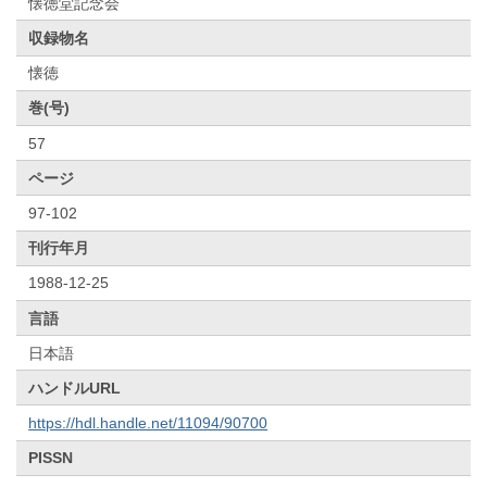
懐徳堂記念会
収録物名
懐徳
巻(号)
57
ページ
97-102
刊行年月
1988-12-25
言語
日本語
ハンドルURL
https://hdl.handle.net/11094/90700
PISSN