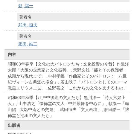
頼, 祺一
著者名
武田, 恒夫
著者名
肥田, 皓三
内容
昭和63年春季【文化の大パトロンたち : 文化投資の今昔】作道洋
太郎「大阪の企業家と文化振興」, 天野文雄「能とその保護者 :
成期から現代まで」, 中村孝義「作曲家とそのパトロン : 一八世
紀ヴィーン古典派の場合」, 若山映子「パトロンとしてのローマ
教皇ユリウスニ世」, 佐野善之「これからの文化を支えるもの」
昭和63年秋季【江戸中後期の文人たち】黒川洋一「詩人六如上
人」, 山中浩之「懐徳堂の文人 : 中井履軒を中心に」, 頼旗一「頼
山陽 : 大塩中斎との交遊」, 武田恒夫「文人画壇」, 肥田皓三「懐
徳堂と池田の文人たち」
出版者