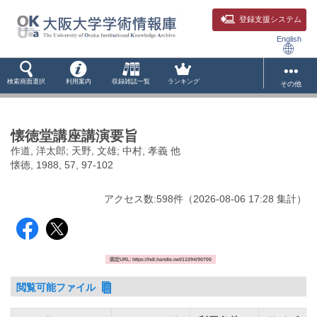
登録支援システム
English
検索画面選択
利用案内
収録雑誌一覧
ランキング
その他
懐徳堂講座講演要旨
作道, 洋太郎; 天野, 文雄; 中村, 孝義 他
懐徳, 1988, 57, 97-102
アクセス数:
598
件
（
2026-08-06
17:28 集計
）
固定URL: https://hdl.handle.net/11094/90700
閲覧可能ファイル