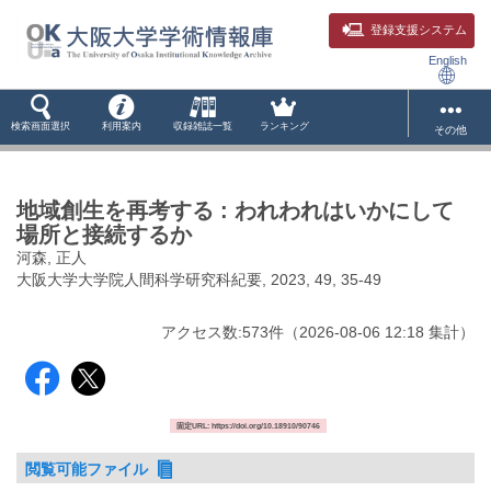
登録支援システム
English
検索画面選択
利用案内
収録雑誌一覧
ランキング
その他
地域創生を再考する : われわれはいかにして
場所と接続するか
河森, 正人
大阪大学大学院人間科学研究科紀要, 2023, 49, 35-49
アクセス数:
573
件
（
2026-08-06
12:18 集計
）
固定URL: https://doi.org/10.18910/90746
閲覧可能ファイル