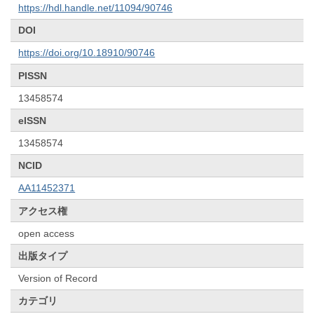
https://hdl.handle.net/11094/90746
DOI
https://doi.org/10.18910/90746
PISSN
13458574
eISSN
13458574
NCID
AA11452371
アクセス権
open access
出版タイプ
Version of Record
カテゴリ