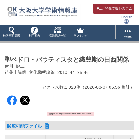
登録支援システム
English
検索画面選択
利用案内
収録雑誌一覧
ランキング
その他
聖ペドロ・バウティスタと織豊期の日西関係
伊川, 健二
待兼山論叢. 文化動態論篇, 2010, 44, 25-46
アクセス数:
1,028
件
（
2026-08-07
05:56 集計
）
固定URL: https://hdl.handle.net/11094/9077
閲覧可能ファイル