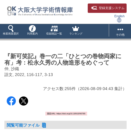
登録支援システム
English
検索画面選択
利用案内
収録雑誌一覧
ランキング
その他
『新可笑記』巻一の二「ひとつの巻物両家に
有」考 : 松永久秀の人物造形をめぐって
仲, 沙織
語文, 2022, 116-117, 3-13
アクセス数:
255
件
（
2026-08-09
04:43 集計
）
固定URL: https://doi.org/10.18910/90785
閲覧可能ファイル