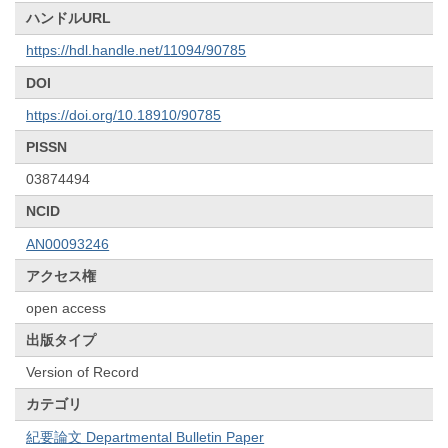
ハンドルURL
https://hdl.handle.net/11094/90785
DOI
https://doi.org/10.18910/90785
PISSN
03874494
NCID
AN00093246
アクセス権
open access
出版タイプ
Version of Record
カテゴリ
紀要論文 Departmental Bulletin Paper