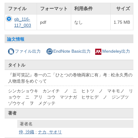
ファイル
フォーマット
利用条件
サイズ
gb_116-
pdf
なし
1.75 MB
117_003
論文情報
ファイル出力
EndNote Basic出力
Mendeley出力
タイトル
『新可笑記』巻一の二「ひとつの巻物両家に有」考 : 松永久秀の
人物造形をめぐって
シンカショウキ カンイチ ノ ニ ヒトツ ノ マキモノ リ
ョウケ ニ アリ コウ マツナガ ヒサヒデ ノ ジンブツ
ゾウケイ ヲ メグッテ
著者
著者名
仲, 沙織
;
ナカ, サオリ